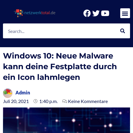
Zum
Inhalt
F
T
Y
springen
a
w
o
c
i
u
Suche
e
t
t
b
t
u
o
e
b
Windows 10: Neue Malware
o
r
e
k
kann deine Festplatte durch
ein Icon lahmlegen
Admin
Juli 20, 2021
1:40 p.m.
Keine Kommentare