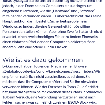
Jonas Lykkegaard arbeitete an diesem Tag nicht, entschied sich
jedoch, in den Darm seines Computers einzudringen, um
eingehend zu erfahren, wie die „Hardware“ und „Software“
miteinander verbunden waren. Es überrascht nicht, dass seine
Hauptfunktion darin besteht, Sicherheitsprobleme in
Windows zu finden, die eine Gelegenheit für böswillige
Personen darstellen können. Aber ohne Zweifel hatte ich nicht
erwartet, einen zweischneidigen Fehler zu finden: Einerseits
einen einfachen Pfad, der den Computer blockiert; auf der
anderen Seite eine offene Tür für Hacker.
Wie ist es dazu gekommen
Lykkegaard hat den folgenden Pfad in seinen Browser
‚//./globalroot/device/condrv/kernelconnect‘ geschrieben. Wir
empfehlen natürlich, nicht zu schreiben, es sei denn, Sie
möchten, dass Ihr Computer einfriert und Sie ihn nie wieder
verwenden können. Wie der Forscher in ‚Tom’s Guide‘ erklärt
hat, kann das System beim Schreiben dieses Pfads in Windows
10 beim Versuch, eine Verbindung herzustellen, nicht nach
Fehlern suchen, was schließlich zu einem BSOD-Block wird,