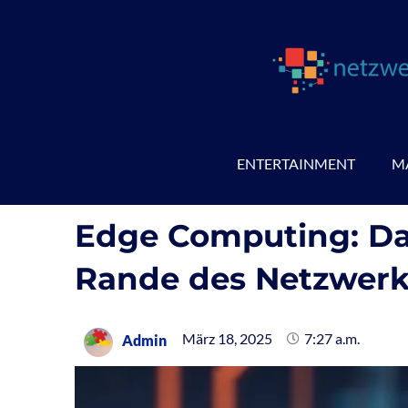
Zum
Inhalt
springen
ENTERTAINMENT
M
Edge Computing: Da
Rande des Netzwerk
März 18, 2025
7:27 a.m.
Admin