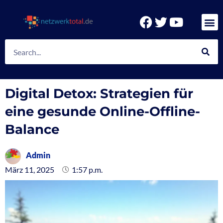
Zum
Inhalt
F
T
Y
springen
a
w
o
c
i
u
Suche
e
t
t
b
t
u
o
e
b
Digital Detox: Strategien für
o
r
e
k
eine gesunde Online-Offline-
Balance
Admin
März 11, 2025
1:57 p.m.