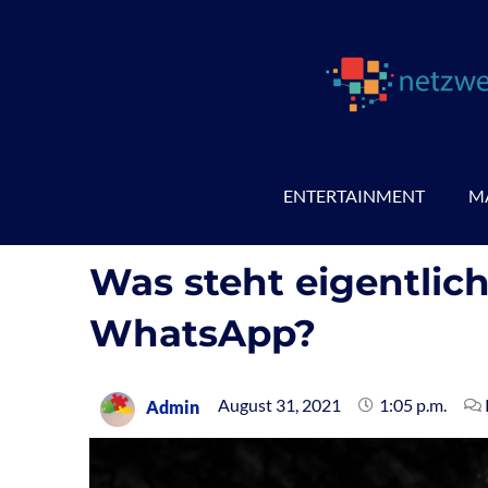
Zum
Inhalt
springen
ENTERTAINMENT
M
Was steht eigentlic
WhatsApp?
August 31, 2021
1:05 p.m.
Admin