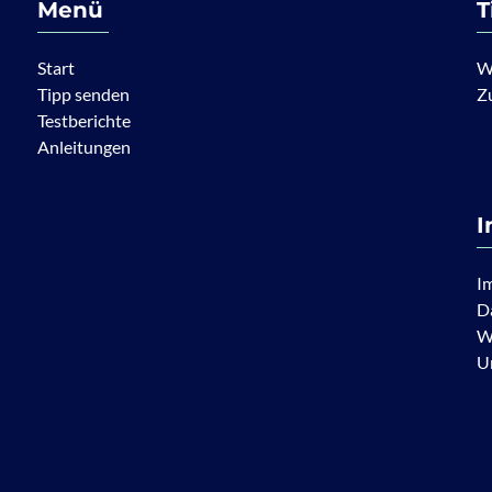
Menü
T
Start
W
Tipp senden
Z
Testberichte
Anleitungen
I
I
D
W
U