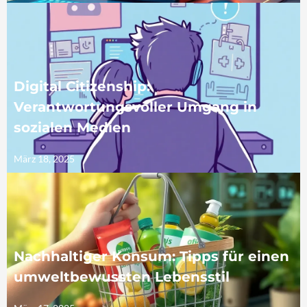
Digital Citizenship:
Verantwortungsvoller Umgang in
sozialen Medien
März 18, 2025
Nachhaltiger Konsum: Tipps für einen
umweltbewussten Lebensstil